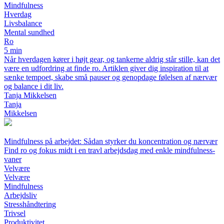
Mindfulness
Hverdag
Livsbalance
Mental sundhed
Ro
5 min
Når hverdagen kører i højt gear, og tankerne aldrig står stille, kan det
være en udfordring at finde ro. Artiklen giver dig inspiration til at
sænke tempoet, skabe små pauser og genopdage følelsen af nærvær
og balance i dit liv.
Tanja Mikkelsen
Tanja
Mikkelsen
Mindfulness på arbejdet: Sådan styrker du koncentration og nærvær
Find ro og fokus midt i en travl arbejdsdag med enkle mindfulness-
vaner
Velvære
Velvære
Mindfulness
Arbejdsliv
Stresshåndtering
Trivsel
Produktivitet