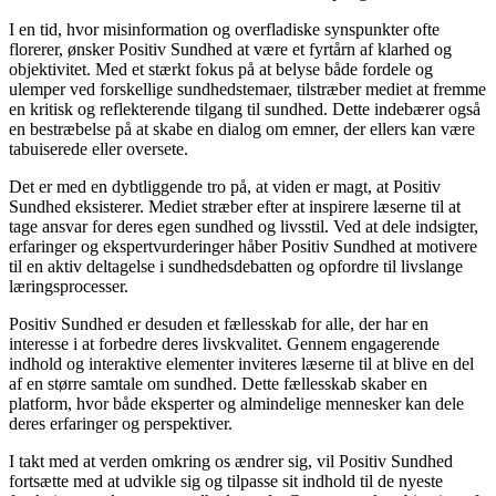
I en tid, hvor misinformation og overfladiske synspunkter ofte
florerer, ønsker Positiv Sundhed at være et fyrtårn af klarhed og
objektivitet. Med et stærkt fokus på at belyse både fordele og
ulemper ved forskellige sundhedstemaer, tilstræber mediet at fremme
en kritisk og reflekterende tilgang til sundhed. Dette indebærer også
en bestræbelse på at skabe en dialog om emner, der ellers kan være
tabuiserede eller oversete.
Det er med en dybtliggende tro på, at viden er magt, at Positiv
Sundhed eksisterer. Mediet stræber efter at inspirere læserne til at
tage ansvar for deres egen sundhed og livsstil. Ved at dele indsigter,
erfaringer og ekspertvurderinger håber Positiv Sundhed at motivere
til en aktiv deltagelse i sundhedsdebatten og opfordre til livslange
læringsprocesser.
Positiv Sundhed er desuden et fællesskab for alle, der har en
interesse i at forbedre deres livskvalitet. Gennem engagerende
indhold og interaktive elementer inviteres læserne til at blive en del
af en større samtale om sundhed. Dette fællesskab skaber en
platform, hvor både eksperter og almindelige mennesker kan dele
deres erfaringer og perspektiver.
I takt med at verden omkring os ændrer sig, vil Positiv Sundhed
fortsætte med at udvikle sig og tilpasse sit indhold til de nyeste