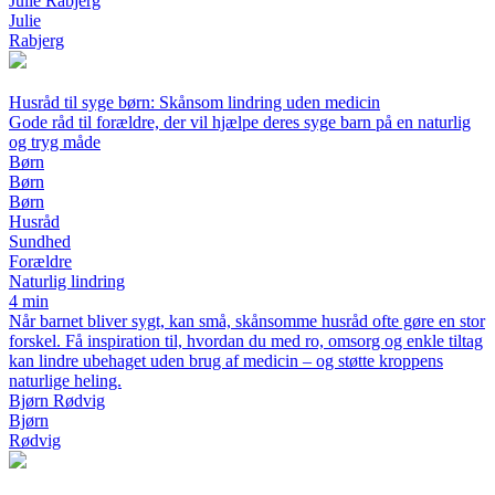
Julie Rabjerg
Julie
Rabjerg
Husråd til syge børn: Skånsom lindring uden medicin
Gode råd til forældre, der vil hjælpe deres syge barn på en naturlig
og tryg måde
Børn
Børn
Børn
Husråd
Sundhed
Forældre
Naturlig lindring
4 min
Når barnet bliver sygt, kan små, skånsomme husråd ofte gøre en stor
forskel. Få inspiration til, hvordan du med ro, omsorg og enkle tiltag
kan lindre ubehaget uden brug af medicin – og støtte kroppens
naturlige heling.
Bjørn Rødvig
Bjørn
Rødvig