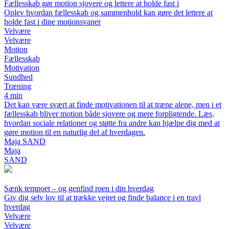
Fællesskab gør motion sjovere og lettere at holde fast i
Oplev hvordan fællesskab og sammenhold kan gøre det lettere at
holde fast i dine motionsvaner
Velvære
Velvære
Motion
Fællesskab
Motivation
Sundhed
Træning
4 min
Det kan være svært at finde motivationen til at træne alene, men i et
fællesskab bliver motion både sjovere og mere forpligtende. Læs,
hvordan sociale relationer og støtte fra andre kan hjælpe dig med at
gøre motion til en naturlig del af hverdagen.
Maja SAND
Maja
SAND
Sænk tempoet – og genfind roen i din hverdag
Giv dig selv lov til at trække vejret og finde balance i en travl
hverdag
Velvære
Velvære