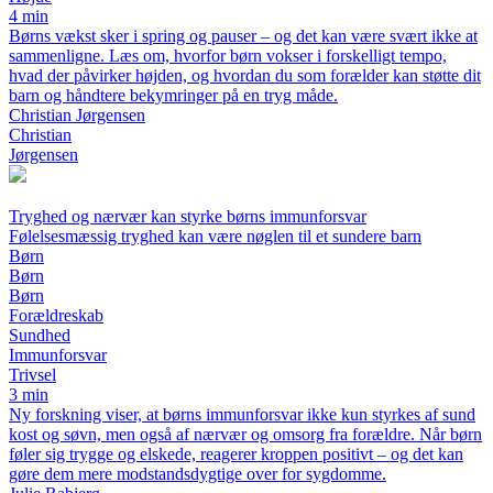
4 min
Børns vækst sker i spring og pauser – og det kan være svært ikke at
sammenligne. Læs om, hvorfor børn vokser i forskelligt tempo,
hvad der påvirker højden, og hvordan du som forælder kan støtte dit
barn og håndtere bekymringer på en tryg måde.
Christian Jørgensen
Christian
Jørgensen
Tryghed og nærvær kan styrke børns immunforsvar
Følelsesmæssig tryghed kan være nøglen til et sundere barn
Børn
Børn
Børn
Forældreskab
Sundhed
Immunforsvar
Trivsel
3 min
Ny forskning viser, at børns immunforsvar ikke kun styrkes af sund
kost og søvn, men også af nærvær og omsorg fra forældre. Når børn
føler sig trygge og elskede, reagerer kroppen positivt – og det kan
gøre dem mere modstandsdygtige over for sygdomme.