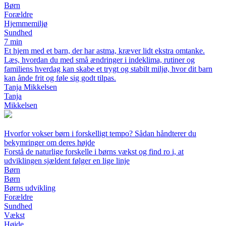
Børn
Forældre
Hjemmemiljø
Sundhed
7 min
Et hjem med et barn, der har astma, kræver lidt ekstra omtanke.
Læs, hvordan du med små ændringer i indeklima, rutiner og
familiens hverdag kan skabe et trygt og stabilt miljø, hvor dit barn
kan ånde frit og føle sig godt tilpas.
Tanja Mikkelsen
Tanja
Mikkelsen
Hvorfor vokser børn i forskelligt tempo? Sådan håndterer du
bekymringer om deres højde
Forstå de naturlige forskelle i børns vækst og find ro i, at
udviklingen sjældent følger en lige linje
Børn
Børn
Børns udvikling
Forældre
Sundhed
Vækst
Højde