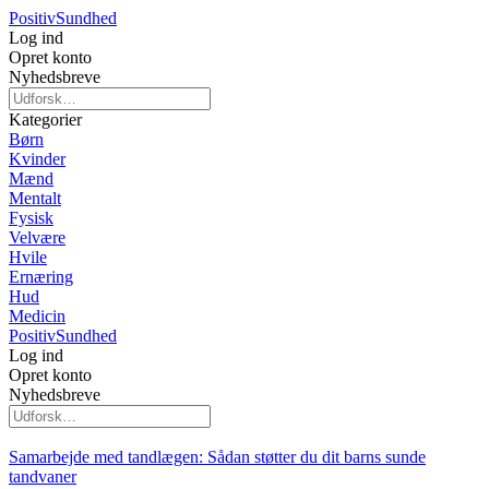
Positiv
Sundhed
Log ind
Opret konto
Nyhedsbreve
Kategorier
Børn
Kvinder
Mænd
Mentalt
Fysisk
Velvære
Hvile
Ernæring
Hud
Medicin
Positiv
Sundhed
Log ind
Opret konto
Nyhedsbreve
Samarbejde med tandlægen: Sådan støtter du dit barns sunde
tandvaner