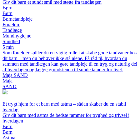
Giv dit barn et sundt smil med støtte fra tandlægen
Børn
Børn
Børnetandpleje
Forældre
Tandlæge
Mundhygiejne
Sundhed
5 min
Som forælder spiller du en vigtig rolle i at skabe gode tandvaner hos
dit barn – men du behøver ikke stå alene. Få råd til, hvordan du
sammen med tandlægen kan gøre tandpleje til en tryg og naturlig del
af hverdagen og lægge grundstenen til sunde tænder for livet.
Maja SAND
Maja
SAND
Et trygt hjem for et barn med astma – sådan skaber du en stabil
hverdag
Giv dit barn med astma de bedste rammer for tryghed og trivsel i
hverdagen
Børn
Børn
Astma