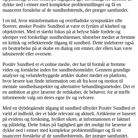
dykke ned i emner med komplekse problemstillinger og få en
nuanceret forståelse af de sundhedstrends, der præger samfundet.
I en tid, hvor misinformation og overfladiske synspunkter ofte
florerer, ønsker Positiv Sundhed at være et fyrtårn af klarhed og
objektivitet. Med et stærkt fokus på at belyse både fordele og
ulemper ved forskellige sundhedstemaer, tilstræber mediet at fremme
en kritisk og reflekterende tilgang til sundhed. Dette indebærer også
en bestræbelse på at skabe en dialog om emner, der ellers kan være
tabuiserede eller oversete.
Positiv Sundhed er et online medie, der har til formål at fremme
viden og forståelse inden for sundhedsområdet. Gennem grundige
analyser og velunderbyggede artikler skaber mediet en platform,
hvor læsere kan finde information om alt fra kost og motion til
mentale sundhedsaspekter og alternative behandlingsmetoder. Det er
en ambition at give læserne de redskaber, de behøver, for at træffe
informerede valg om deres egne liv og velvære.
Med en dybdegående tilgang til sundhed tilbyder Positiv Sundhed et
væld af indhold, der er både relevant og aktuelt. Artiklerne er baseret
på evidens og forskning, hvilket sikrer, at informationen er faktuel
og pålidelig. Dette fokus på faglighed gør det muligt for læserne at
dykke ned i emner med komplekse problemstillinger og få en
nuanceret forståelse af de sundhedstrends, der præger samfundet.