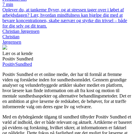
7 min
Oplever du, at tankerne flyver, og at stressen tager over i løbet af
arbejdsdagen? Lær, hvordan mindfulness kan hjælpe dig med at
bevare koncentrationen, skabe nærvær og styrke din trivsel – både
for dig selv og dit team.
Christian Jørgensen
Christian
Jørgensen
Lær os at kende
Positiv Sundhed
Positiv
Sundhed
Positiv Sundhed er et online medie, der har til formål at fremme
viden og forståelse inden for sundhedsområdet. Gennem grundige
analyser og velunderbyggede artikler skaber mediet en platform,
hvor læsere kan finde information om alt fra kost og motion til
mentale sundhedsaspekter og alternative behandlingsmetoder. Det er
en ambition at give læserne de redskaber, de behøver, for at træffe
informerede valg om deres egne liv og velvære.
Med en dybdegående tilgang til sundhed tilbyder Positiv Sundhed et
væld af indhold, der er både relevant og aktuelt. Artiklerne er baseret
på evidens og forskning, hvilket sikrer, at informationen er faktuel
og pålidelig. Dette fokus på faglighed gør det muligt for læserne at