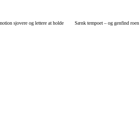
otion sjovere og lettere at holde
Sænk tempoet – og genfind roen 