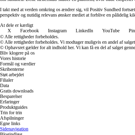
I takt med at verden omkring os ændrer sig, vil Positiv Sundhed fortsæt
perspektiv og nutidig relevans ønsker mediet at forblive en pålidelig ki
At dele er kærligt
X
Facebook
Instagram
LinkedIn
YouTube
Pin
© Alle rettigheder forbeholdes.
© Alle rettigheder forbeholdes. Vi modtager muligvis en andel af salget,
© Ophavsret gælder for alt indhold her. Vi kan få en del af salget genne
Bliv klogere på os
Vores historie
Formål og værdier
Skribenterne
Støt arbejdet
Filialer
Data
Gratis downloads
Besparelser
Erfaringer
Produktguides
Trin for trin
Afspilninger
Egne links
Sidenavigation
Blogindlæg