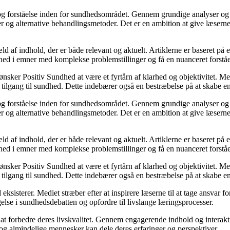
n og forståelse inden for sundhedsområdet. Gennem grundige analyser og
r og alternative behandlingsmetoder. Det er en ambition at give læserne
af indhold, der er både relevant og aktuelt. Artiklerne er baseret på ev
e ned i emner med komplekse problemstillinger og få en nuanceret forstå
 ønsker Positiv Sundhed at være et fyrtårn af klarhed og objektivitet. M
 tilgang til sundhed. Dette indebærer også en bestræbelse på at skabe en
n og forståelse inden for sundhedsområdet. Gennem grundige analyser og
r og alternative behandlingsmetoder. Det er en ambition at give læserne
af indhold, der er både relevant og aktuelt. Artiklerne er baseret på ev
e ned i emner med komplekse problemstillinger og få en nuanceret forstå
 ønsker Positiv Sundhed at være et fyrtårn af klarhed og objektivitet. M
 tilgang til sundhed. Dette indebærer også en bestræbelse på at skabe en
ksisterer. Mediet stræber efter at inspirere læserne til at tage ansvar fo
else i sundhedsdebatten og opfordre til livslange læringsprocesser.
 at forbedre deres livskvalitet. Gennem engagerende indhold og interaktiv
og almindelige mennesker kan dele deres erfaringer og perspektiver.