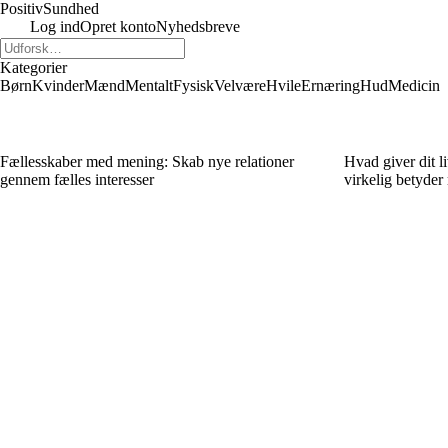
Positiv
Sundhed
Log ind
Opret konto
Nyhedsbreve
Kategorier
Børn
Kvinder
Mænd
Mentalt
Fysisk
Velvære
Hvile
Ernæring
Hud
Medicin
Fællesskaber med mening: Skab nye relationer
Hvad giver dit l
gennem fælles interesser
virkelig betyder 