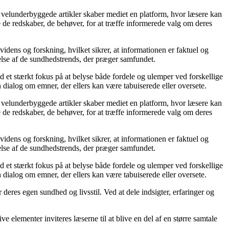
 velunderbyggede artikler skaber mediet en platform, hvor læsere kan
 de redskaber, de behøver, for at træffe informerede valg om deres
idens og forskning, hvilket sikrer, at informationen er faktuel og
else af de sundhedstrends, der præger samfundet.
ed et stærkt fokus på at belyse både fordele og ulemper ved forskellige
 dialog om emner, der ellers kan være tabuiserede eller oversete.
 velunderbyggede artikler skaber mediet en platform, hvor læsere kan
 de redskaber, de behøver, for at træffe informerede valg om deres
idens og forskning, hvilket sikrer, at informationen er faktuel og
else af de sundhedstrends, der præger samfundet.
ed et stærkt fokus på at belyse både fordele og ulemper ved forskellige
 dialog om emner, der ellers kan være tabuiserede eller oversete.
r deres egen sundhed og livsstil. Ved at dele indsigter, erfaringer og
e elementer inviteres læserne til at blive en del af en større samtale