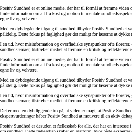
Positiv Sundhed er et online medie, der har til formål at fremme vide
finde information om alt fra kost og motion til mentale sundhedsaspekte
egne liv og velvære.
Med en dybdegående tilgang til sundhed tilbyder Positiv Sundhed et væld 
pålidelig. Dette fokus på faglighed gør det muligt for læserne at dykk
I en tid, hvor misinformation og overfladiske synspunkter ofte florerer,
sundhedstemaer, tilstræber mediet at fremme en kritisk og reflekterende
Positiv Sundhed er et online medie, der har til formål at fremme vide
finde information om alt fra kost og motion til mentale sundhedsaspekte
egne liv og velvære.
Med en dybdegående tilgang til sundhed tilbyder Positiv Sundhed et væld 
pålidelig. Dette fokus på faglighed gør det muligt for læserne at dykk
I en tid, hvor misinformation og overfladiske synspunkter ofte florerer,
sundhedstemaer, tilstræber mediet at fremme en kritisk og reflekterende
Det er med en dybtliggende tro på, at viden er magt, at Positiv Sundhed e
ekspertvurderinger håber Positiv Sundhed at motivere til en aktiv deltag
Positiv Sundhed er desuden et fællesskab for alle, der har en interesse i
om sundhed. Dette fællesskab skaber en platform, hvor både eksperter 