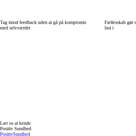
Tag imod feedback uden at gå på kompromis
Fællesskab gør m
med selvværdet
fast i
Lær os at kende
Positiv Sundhed
Positiv
Sundhed