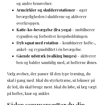
og andre benøvelser.
Armcirkler og skulderrotationer
– øger
bevægeligheden i skuldrene og aktiverer
overkroppen.
Katte-ko-bevægelse (fra yoga)
– mobiliserer
rygsøjlen og forbedrer kropsholdningen.
Dyb squat med rotation
– kombinerer hofte-,
ankel- og rygmobilitet i én bevægelse.
Gående udstræk (walking lunges)
– aktiverer
ben og balder samtidig med, at hofterne åbnes.
Vælg øvelser, der passer til den type træning, du
skal i gang med. Skal du styrketræne, så fokuser på
de led, du skal bruge mest. Skal du løbe, så læg vægt
på hofter, knæ og ankler.
Sådan sammensætter du din