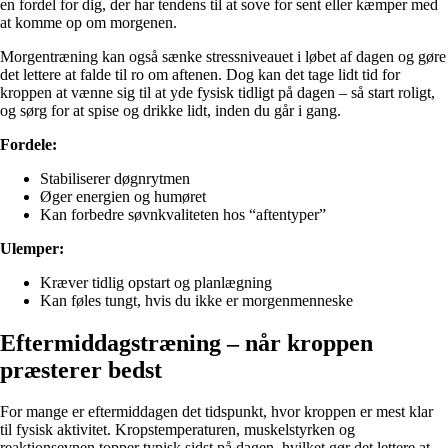
en fordel for dig, der har tendens til at sove for sent eller kæmper med
at komme op om morgenen.
Morgentræning kan også sænke stressniveauet i løbet af dagen og gøre
det lettere at falde til ro om aftenen. Dog kan det tage lidt tid for
kroppen at vænne sig til at yde fysisk tidligt på dagen – så start roligt,
og sørg for at spise og drikke lidt, inden du går i gang.
Fordele:
Stabiliserer døgnrytmen
Øger energien og humøret
Kan forbedre søvnkvaliteten hos “aftentyper”
Ulemper:
Kræver tidlig opstart og planlægning
Kan føles tungt, hvis du ikke er morgenmenneske
Eftermiddagstræning – når kroppen
præsterer bedst
For mange er eftermiddagen det tidspunkt, hvor kroppen er mest klar
til fysisk aktivitet. Kropstemperaturen, muskelstyrken og
reaktionsevnen topper typisk sidst på dagen, hvilket gør det lettere at