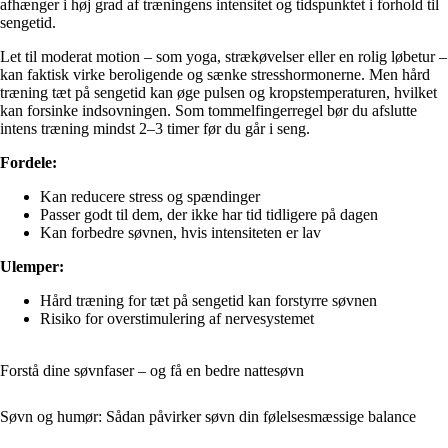
afhænger i høj grad af træningens intensitet og tidspunktet i forhold til
sengetid.
Let til moderat motion – som yoga, strækøvelser eller en rolig løbetur –
kan faktisk virke beroligende og sænke stresshormonerne. Men hård
træning tæt på sengetid kan øge pulsen og kropstemperaturen, hvilket
kan forsinke indsovningen. Som tommelfingerregel bør du afslutte
intens træning mindst 2–3 timer før du går i seng.
Fordele:
Kan reducere stress og spændinger
Passer godt til dem, der ikke har tid tidligere på dagen
Kan forbedre søvnen, hvis intensiteten er lav
Ulemper:
Hård træning for tæt på sengetid kan forstyrre søvnen
Risiko for overstimulering af nervesystemet
Forstå dine søvnfaser – og få en bedre nattesøvn
Søvn og humør: Sådan påvirker søvn din følelsesmæssige balance