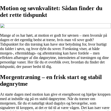
Motion og søvnkvalitet: Sådan finder du
det rette tidspunkt
Mange af os har hørt, at motion er godt for søvnen – men hvornår på
dagen er det egentlig bedst at træne, hvis man vil sove godt?
Tidspunktet for din træning kan have stor betydning for, hvor hurtigt
du falder i søvn, og hvor dybt du sover. Forskning viser, at både
morgen-, eftermiddags- og aftentræning kan have fordele – men
effekten afhænger af din døgnrytme, intensiteten af træningen og dine
personlige vaner. Her får du et overblik over, hvordan du finder det
tidspunkt, der passer bedst til dig.
Morgentræning – en frisk start og stabil
døgnrytme
At starte dagen med motion kan give et energiboost og hjælpe kroppen
med at indstille sig på en stabil døgnrytme. Når du træner om
morgenen, får du et naturligt skud dagslys og bevægelse, som
signalerer til kroppen, at det er tid til at være vågen. Det kan især være