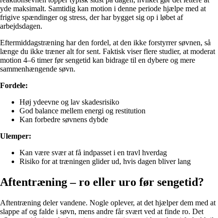
yde maksimalt. Samtidig kan motion i denne periode hjælpe med at
frigive spændinger og stress, der har bygget sig op i løbet af
arbejdsdagen.
Eftermiddagstræning har den fordel, at den ikke forstyrrer søvnen, så
længe du ikke træner alt for sent. Faktisk viser flere studier, at moderat
motion 4–6 timer før sengetid kan bidrage til en dybere og mere
sammenhængende søvn.
Fordele:
Høj ydeevne og lav skadesrisiko
God balance mellem energi og restitution
Kan forbedre søvnens dybde
Ulemper:
Kan være svær at få indpasset i en travl hverdag
Risiko for at træningen glider ud, hvis dagen bliver lang
Aftentræning – ro eller uro før sengetid?
Aftentræning deler vandene. Nogle oplever, at det hjælper dem med at
slappe af og falde i søvn, mens andre får svært ved at finde ro. Det