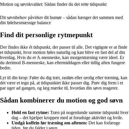
Motion og søvnkvalitet: Sådan finder du det rette tidspunkt
Dit søvnbehov påvirker dit humør – sådan hænger det sammen med
din følelsesmæssige balance
Find dit personlige rytmepunkt
Der findes ikke ét tidspunkt, der passer til alle. Det vigtigste er at finde
et tidspunkt, hvor motion føles naturlig og kan blive en fast del af din
hverdag. Hvis du er A-menneske, kan morgentræning være ideel. Er
du derimod B-menneske, kan eftermiddagen eller tidlig aften fungere
bedre.
Lyt til din krop: Føler du dig træt, rastløs eller urolig efter træning, kan
det være et tegn på, at tidspunktet ikke passer dig. Prøv dig frem i et
par uger ad gangen, og læg mærke til, hvordan din søvn reagerer.
Sådan kombinerer du motion og god søvn
Hold en fast rytme:
Træn på nogenlunde samme tidspunkt hver
dag – det hjælper kroppen med at forudsige aktivitet og hvile.
Undgå koffein før træning om aftenen:
Det kan forlænge
tiden, før du falder i søvn.