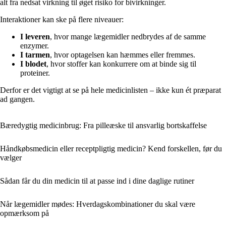
alt fra nedsat virkning til øget risiko for bivirkninger.
Interaktioner kan ske på flere niveauer:
I leveren
, hvor mange lægemidler nedbrydes af de samme
enzymer.
I tarmen
, hvor optagelsen kan hæmmes eller fremmes.
I blodet
, hvor stoffer kan konkurrere om at binde sig til
proteiner.
Derfor er det vigtigt at se på hele medicinlisten – ikke kun ét præparat
ad gangen.
Bæredygtig medicinbrug: Fra pilleæske til ansvarlig bortskaffelse
Håndkøbsmedicin eller receptpligtig medicin? Kend forskellen, før du
vælger
Sådan får du din medicin til at passe ind i dine daglige rutiner
Når lægemidler mødes: Hverdagskombinationer du skal være
opmærksom på