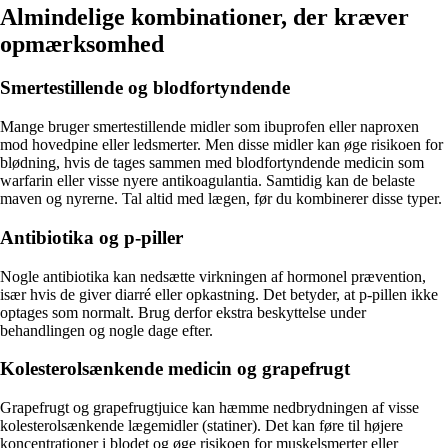
Almindelige kombinationer, der kræver
opmærksomhed
Smertestillende og blodfortyndende
Mange bruger smertestillende midler som ibuprofen eller naproxen
mod hovedpine eller ledsmerter. Men disse midler kan øge risikoen for
blødning, hvis de tages sammen med blodfortyndende medicin som
warfarin eller visse nyere antikoagulantia. Samtidig kan de belaste
maven og nyrerne. Tal altid med lægen, før du kombinerer disse typer.
Antibiotika og p-piller
Nogle antibiotika kan nedsætte virkningen af hormonel prævention,
især hvis de giver diarré eller opkastning. Det betyder, at p-pillen ikke
optages som normalt. Brug derfor ekstra beskyttelse under
behandlingen og nogle dage efter.
Kolesterolsænkende medicin og grapefrugt
Grapefrugt og grapefrugtjuice kan hæmme nedbrydningen af visse
kolesterolsænkende lægemidler (statiner). Det kan føre til højere
koncentrationer i blodet og øge risikoen for muskelsmerter eller