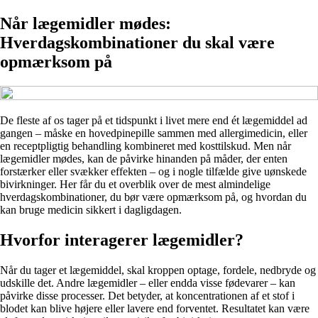
Når lægemidler mødes:
Hverdagskombinationer du skal være
opmærksom på
De fleste af os tager på et tidspunkt i livet mere end ét lægemiddel ad
gangen – måske en hovedpinepille sammen med allergimedicin, eller
en receptpligtig behandling kombineret med kosttilskud. Men når
lægemidler mødes, kan de påvirke hinanden på måder, der enten
forstærker eller svækker effekten – og i nogle tilfælde give uønskede
bivirkninger. Her får du et overblik over de mest almindelige
hverdagskombinationer, du bør være opmærksom på, og hvordan du
kan bruge medicin sikkert i dagligdagen.
Hvorfor interagerer lægemidler?
Når du tager et lægemiddel, skal kroppen optage, fordele, nedbryde og
udskille det. Andre lægemidler – eller endda visse fødevarer – kan
påvirke disse processer. Det betyder, at koncentrationen af et stof i
blodet kan blive højere eller lavere end forventet. Resultatet kan være