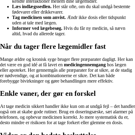
kendte interaktioner mellem dine lægemidler.
Læs indlægssedlen.
Her står ofte, om du skal undgå bestemte
fødevarer eller drikkevarer.
Tag medicinen som anvist.
Ændr ikke dosis eller tidspunkt
uden at tale med lægen.
Informer ved lægebesøg.
Hvis du får ny medicin, så nævn
altid, hvad du allerede tager.
Når du tager flere lægemidler fast
Mange ældre og kronisk syge bruger flere præparater dagligt. Her kan
det være en god idé at få lavet en
medicingennemgang
hos lægen
eller apoteket. Her gennemgås alle præparater for at sikre, at de stadig
er nødvendige, og at kombinationerne er sikre. Det kan både
forebygge bivirkninger og gøre behandlingen mere effektiv.
Enkle vaner, der gør en forskel
At tage medicin sikkert handler ikke kun om at undgå fejl – det handler
også om at skabe gode rutiner. Brug en doseringsæske, sæt alarmer på
telefonen, og opbevar medicinen korrekt. Jo mere systematisk du er,
desto mindre er risikoen for at tage forkert eller glemme en dosis.