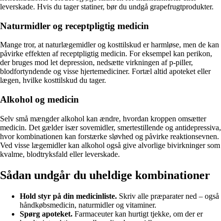
leverskade. Hvis du tager statiner, bør du undgå grapefrugtprodukter.
Naturmidler og receptpligtig medicin
Mange tror, at naturlægemidler og kosttilskud er harmløse, men de kan
påvirke effekten af receptpligtig medicin. For eksempel kan perikon,
der bruges mod let depression, nedsætte virkningen af p-piller,
blodfortyndende og visse hjertemediciner. Fortæl altid apoteket eller
lægen, hvilke kosttilskud du tager.
Alkohol og medicin
Selv små mængder alkohol kan ændre, hvordan kroppen omsætter
medicin. Det gælder især sovemidler, smertestillende og antidepressiva,
hvor kombinationen kan forstærke sløvhed og påvirke reaktionsevnen.
Ved visse lægemidler kan alkohol også give alvorlige bivirkninger som
kvalme, blodtryksfald eller leverskade.
Sådan undgår du uheldige kombinationer
Hold styr på din medicinliste.
Skriv alle præparater ned – også
håndkøbsmedicin, naturmidler og vitaminer.
Spørg apoteket.
Farmaceuter kan hurtigt tjekke, om der er