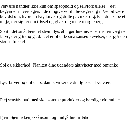
Velvære handler ikke kun om spaophold og selvforkælelse – det
begynder i hverdagen, i de omgivelser du bevæger dig i. Ved at være
bevidst om, hvordan lys, farver og dufte påvirker dig, kan du skabe et
miljø, der støtter din trivsel og giver dig mere ro og energi.
Start i det små: tænd et stearinlys, åbn gardinerne, eller mal en væg i en
farve, der gør dig glad. Det er ofte de små sanseoplevelser, der gør den
største forskel.
Sol og sikkerhed: Planlæg dine udendørs aktiviteter med omtanke
Lys, farver og dufte – sådan påvirker de din følelse af velvære
Plej sensitiv hud med skånsomme produkter og beroligende rutiner
Fjern øjenmakeup skånsomt og undgå hudirritation