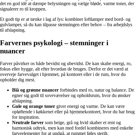
det en god idé at dæmpe belysningen og vælge bløde, varme toner, der
signalerer ro til kroppen.
Et godt tip er at tænke i lag af lys: kombiner loftlamper med bord- og
gulvlamper, så du kan tilpasse stemningen efter behov – fra arbejdslys
til afslapning.
Farvernes psykologi – stemninger i
nuancer
Farver påvirker os både bevidst og ubevidst. De kan skabe energi, ro,
fokus eller hygge, alt efter hvordan de bruges. Derfor er det værd at
overveje farvevalget i hjemmet, på kontoret eller i de rum, hvor du
opholder dig mest.
Blå og grønne nuancer
forbindes med ro, natur og balance. De
egner sig godt til soveværelser og opholdsrum, hvor du ønsker
afslapning.
Gule og orange toner
giver energi og varme. De kan være
opløftende i køkkenet eller på hjemmekontoret, hvor du har brug
for inspiration.
Neutrale farver
som beige, grå og hvid skaber et rent og
harmonisk udtryk, men kan med fordel kombineres med enkelte
farveelementer for at undgå, at rummet føles sterilt.