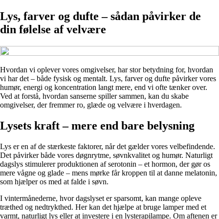
Lys, farver og dufte – sådan påvirker de
din følelse af velvære
Hvordan vi oplever vores omgivelser, har stor betydning for, hvordan
vi har det – både fysisk og mentalt. Lys, farver og dufte påvirker vores
humør, energi og koncentration langt mere, end vi ofte tænker over.
Ved at forstå, hvordan sanserne spiller sammen, kan du skabe
omgivelser, der fremmer ro, glæde og velvære i hverdagen.
Lysets kraft – mere end bare belysning
Lys er en af de stærkeste faktorer, når det gælder vores velbefindende.
Det påvirker både vores døgnrytme, søvnkvalitet og humør. Naturligt
dagslys stimulerer produktionen af serotonin – et hormon, der gør os
mere vågne og glade – mens mørke får kroppen til at danne melatonin,
som hjælper os med at falde i søvn.
I vintermånederne, hvor dagslyset er sparsomt, kan mange opleve
træthed og nedtrykthed. Her kan det hjælpe at bruge lamper med et
varmt, naturligt lys eller at investere i en lysterapilampe. Om aftenen er