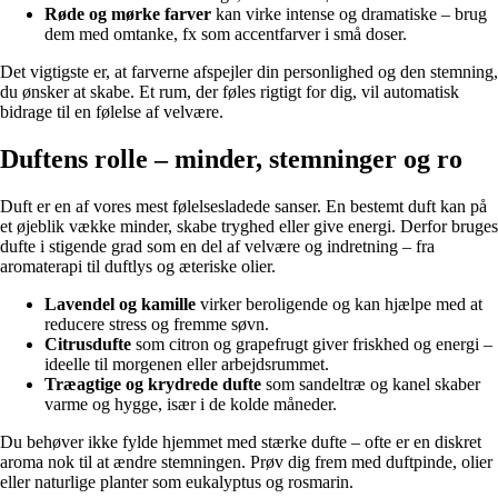
Røde og mørke farver
kan virke intense og dramatiske – brug
dem med omtanke, fx som accentfarver i små doser.
Det vigtigste er, at farverne afspejler din personlighed og den stemning,
du ønsker at skabe. Et rum, der føles rigtigt for dig, vil automatisk
bidrage til en følelse af velvære.
Duftens rolle – minder, stemninger og ro
Duft er en af vores mest følelsesladede sanser. En bestemt duft kan på
et øjeblik vække minder, skabe tryghed eller give energi. Derfor bruges
dufte i stigende grad som en del af velvære og indretning – fra
aromaterapi til duftlys og æteriske olier.
Lavendel og kamille
virker beroligende og kan hjælpe med at
reducere stress og fremme søvn.
Citrusdufte
som citron og grapefrugt giver friskhed og energi –
ideelle til morgenen eller arbejdsrummet.
Træagtige og krydrede dufte
som sandeltræ og kanel skaber
varme og hygge, især i de kolde måneder.
Du behøver ikke fylde hjemmet med stærke dufte – ofte er en diskret
aroma nok til at ændre stemningen. Prøv dig frem med duftpinde, olier
eller naturlige planter som eukalyptus og rosmarin.